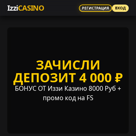
Izzi
CASINO
РЕГИСТРАЦИЯ
ВХОД
ЗАЧИСЛИ
ДЕПОЗИТ 4 000 ₽
БОНУС ОТ Иззи Казино 8000 Руб +
промо код на FS