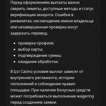
Перед оформлением выплаты важно
сверить лимиты, доступные методы и статус
верификации аккаунта. Ошибки в
реквизитах, несовпадение имени владельца
или незавершенная проверка могут
задержать перевод.
проверка профиля;
выбор карты;
подтверждение суммы;
ожидание обработки.
В Izzi Casino условия выплат зависят от
внутреннего регламента, истории
пополнений и соблюдения правил
площадки. При наличии бонусных средств
может потребоваться выполнение wagering
перед созданием заявки.